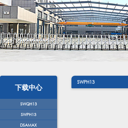
SWPH13
下载中心
SWQH13
SWPH13
DSAMAX